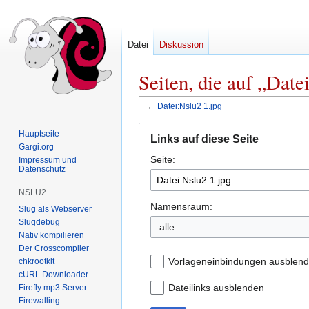
Datei
Diskussion
Seiten, die auf „Date
←
Datei:Nslu2 1.jpg
Zur
Zur
Hauptseite
Links auf diese Seite
Navigation
Suche
Gargi.org
Seite:
springen
springen
Impressum und
Datenschutz
NSLU2
Namensraum:
Slug als Webserver
Slugdebug
alle
Nativ kompilieren
Der Crosscompiler
Vorlageneinbindungen ausblen
chkrootkit
cURL Downloader
Dateilinks ausblenden
Firefly mp3 Server
Firewalling