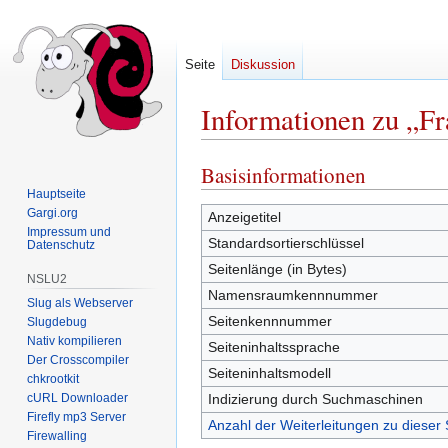
Seite
Diskussion
Informationen zu „Fr
Basisinformationen
Zur
Zur
Navigation
Suche
Hauptseite
Gargi.org
springen
springen
Anzeigetitel
Impressum und
Standardsortierschlüssel
Datenschutz
Seitenlänge (in Bytes)
NSLU2
Namensraumkennnummer
Slug als Webserver
Seitenkennnummer
Slugdebug
Nativ kompilieren
Seiteninhaltssprache
Der Crosscompiler
Seiteninhaltsmodell
chkrootkit
cURL Downloader
Indizierung durch Suchmaschinen
Firefly mp3 Server
Anzahl der Weiterleitungen zu dieser 
Firewalling