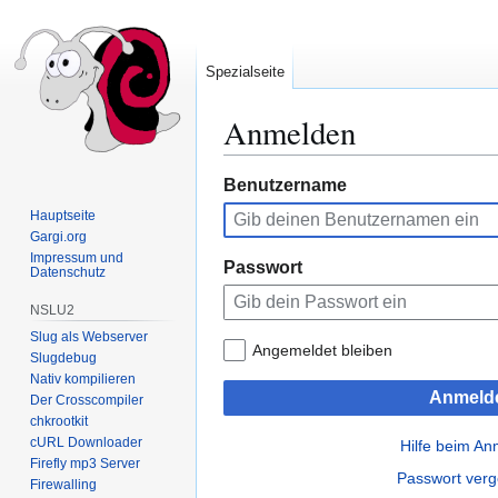
Spezialseite
Anmelden
Zur
Zur
Benutzername
Navigation
Suche
Hauptseite
springen
springen
Gargi.org
Impressum und
Passwort
Datenschutz
NSLU2
Slug als Webserver
Angemeldet bleiben
Slugdebug
Nativ kompilieren
Anmeld
Der Crosscompiler
chkrootkit
cURL Downloader
Hilfe beim A
Firefly mp3 Server
Passwort ver
Firewalling