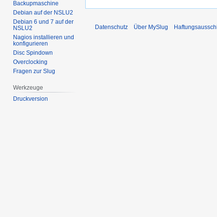
Backupmaschine
Debian auf der NSLU2
Debian 6 und 7 auf der
Datenschutz
Über MySlug
Haftungsaussch
NSLU2
Nagios installieren und
konfigurieren
Disc Spindown
Overclocking
Fragen zur Slug
Werkzeuge
Druckversion