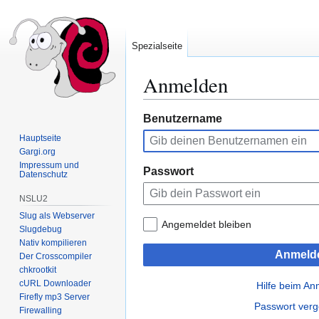
Spezialseite
Anmelden
Zur
Zur
Benutzername
Navigation
Suche
Hauptseite
springen
springen
Gargi.org
Impressum und
Passwort
Datenschutz
NSLU2
Slug als Webserver
Angemeldet bleiben
Slugdebug
Nativ kompilieren
Anmeld
Der Crosscompiler
chkrootkit
cURL Downloader
Hilfe beim A
Firefly mp3 Server
Passwort ver
Firewalling