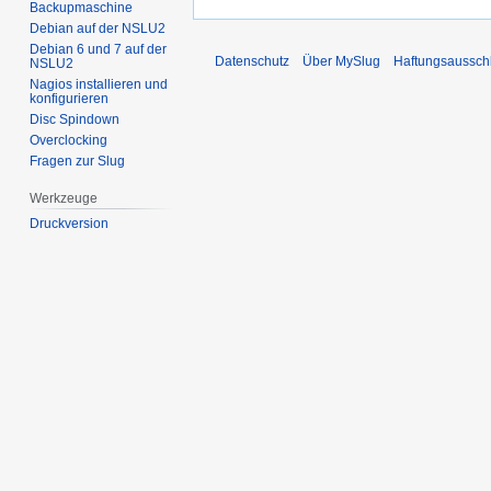
Backupmaschine
Debian auf der NSLU2
Debian 6 und 7 auf der
Datenschutz
Über MySlug
Haftungsaussch
NSLU2
Nagios installieren und
konfigurieren
Disc Spindown
Overclocking
Fragen zur Slug
Werkzeuge
Druckversion