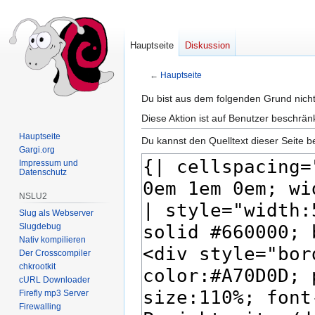
Hauptseite
Diskussion
←
Hauptseite
Zur
Zur
Du bist aus dem folgenden Grund nicht 
Navigation
Suche
Diese Aktion ist auf Benutzer beschrän
springen
springen
Hauptseite
Du kannst den Quelltext dieser Seite b
Gargi.org
Impressum und
Datenschutz
NSLU2
Slug als Webserver
Slugdebug
Nativ kompilieren
Der Crosscompiler
chkrootkit
cURL Downloader
Firefly mp3 Server
Firewalling