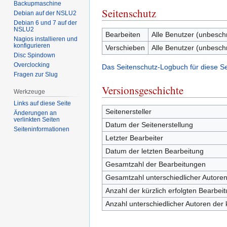
Backupmaschine
Seitenschutz
Debian auf der NSLU2
Debian 6 und 7 auf der
NSLU2
Bearbeiten
Alle Benutzer (unbesch
Nagios installieren und
konfigurieren
Verschieben
Alle Benutzer (unbesch
Disc Spindown
Overclocking
Das Seitenschutz-Logbuch für diese S
Fragen zur Slug
Versionsgeschichte
Werkzeuge
Links auf diese Seite
Seitenersteller
Änderungen an
verlinkten Seiten
Datum der Seitenerstellung
Seiten­­informationen
Letzter Bearbeiter
Datum der letzten Bearbeitung
Gesamtzahl der Bearbeitungen
Gesamtzahl unterschiedlicher Autore
Anzahl der kürzlich erfolgten Bearbei
Anzahl unterschiedlicher Autoren der 