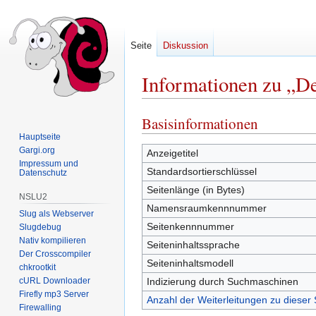
Seite
Diskussion
Informationen zu „D
Basisinformationen
Zur
Zur
Navigation
Suche
Hauptseite
Gargi.org
springen
springen
Anzeigetitel
Impressum und
Standardsortierschlüssel
Datenschutz
Seitenlänge (in Bytes)
NSLU2
Namensraumkennnummer
Slug als Webserver
Seitenkennnummer
Slugdebug
Nativ kompilieren
Seiteninhaltssprache
Der Crosscompiler
Seiteninhaltsmodell
chkrootkit
cURL Downloader
Indizierung durch Suchmaschinen
Firefly mp3 Server
Anzahl der Weiterleitungen zu dieser 
Firewalling